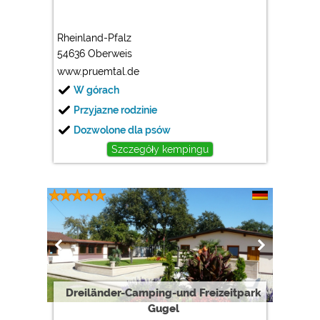
Rheinland-Pfalz
54636 Oberweis
www.pruemtal.de
W górach
Przyjazne rodzinie
Dozwolone dla psów
Szczegóły kempingu
Dreiländer-Camping-und Freizeitpark
Gugel