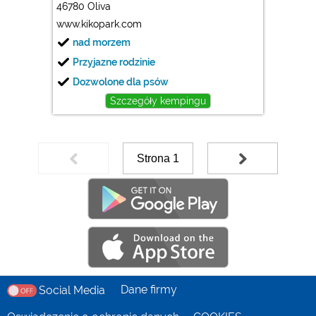
46780 Oliva
www.kikopark.com
nad morzem
Przyjazne rodzinie
Dozwolone dla psów
Szczegóły kempingu
Strona 1
Dane firmy
Social Media