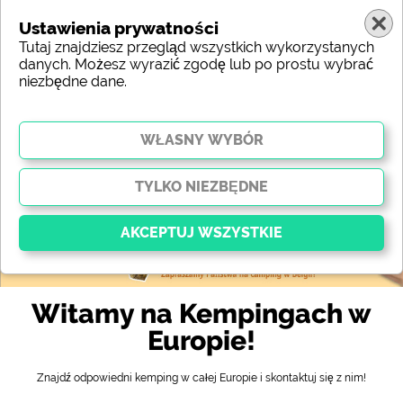
Ustawienia prywatności
Tutaj znajdziesz przegląd wszystkich wykorzystanych
danych. Możesz wyrazić zgodę lub po prostu wybrać
niezbędne dane.
Europa
Region
Typ
Położenie
Charakterystyka
Gwiazdki
Wyposażenie sanitarne
Serwis
Atrakcje
Mapa
Kluczowy
Witamy na Kempingach w
Niezbędne pliki cookie umożliwiają podstawowe
Europie!
funkcje i są niezbędne do prawidłowego działania
strony internetowej. Bez tych plików cookie części
witryny
nie będą działać
.
Znajdź odpowiedni kemping w całej Europie i skontaktuj się z nim!