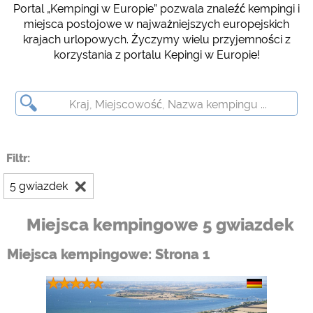
Portal „Kempingi w Europie” pozwala znaleźć kempingi i
Social Media
miejsca postojowe w najważniejszych europejskich
Podgląd kempingu (podgląd stron internetowych kempingów)
krajach urlopowych. Życzymy wielu przyjemności z
siehe Datenschutzerklärung des jeweiligen Anbieters
korzystania z portalu Kepingi w Europie!
Facebook (Förhandsgranskning av Facebook-sidan av
campingplatser)
https://www.facebook.com/about/privacy/
Media zewnętrzne / Social Media
Filtr:
YouTube (Filmy z kempingów)
https://policies.google.com/privacy
5 gwiazdek
Google Maps (Wyszukiwanie na mapie, wskazówki dojazdu itp.)
https://policies.google.com/privacy
Miejsca kempingowe 5 gwiazdek
Google reCAPTCHA (Formularze)
Miejsca kempingowe: Strona 1
https://policies.google.com/privacy
Statystyka