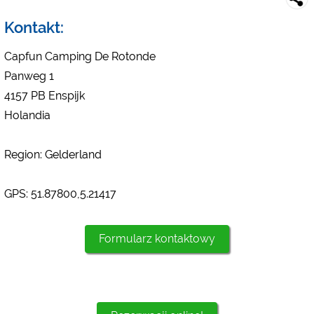
Social Media
Kontakt:
Podgląd kempingu (podgląd stron internetowych kempingów)
siehe Datenschutzerklärung des jeweiligen Anbieters
Capfun Camping De Rotonde
Facebook (Förhandsgranskning av Facebook-sidan av
Panweg 1
campingplatser)
4157 PB Enspijk
https://www.facebook.com/about/privacy/
Holandia
Media zewnętrzne / Social Media
Region: Gelderland
YouTube (Filmy z kempingów)
https://policies.google.com/privacy
GPS: 51.87800,5.21417
Google Maps (Wyszukiwanie na mapie, wskazówki dojazdu itp.)
https://policies.google.com/privacy
Google reCAPTCHA (Formularze)
Formularz kontaktowy
https://policies.google.com/privacy
Statystyka