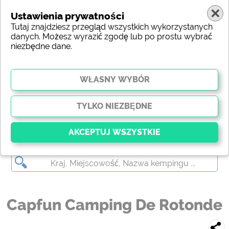
Ustawienia prywatności
Tutaj znajdziesz przegląd wszystkich wykorzystanych
danych. Możesz wyrazić zgodę lub po prostu wybrać
niezbędne dane.
Capfun Camping De Rotonde
Kluczowy
Niezbędne pliki cookie umożliwiają podstawowe
funkcje i są niezbędne do prawidłowego działania
strony internetowej. Bez tych plików cookie części
Capfun Camping De Rotonde
witryny
nie będą działać
.