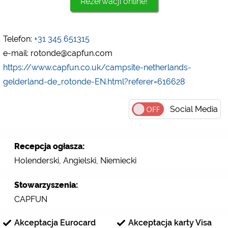
Rezerwacji online!
Google Analytics
https://policies.google.com/privacy
Telefon:
+31 345 651315
Marketing
e-mail: rotonde@capfun.com
Google Ads
https://www.capfun.co.uk/campsite-netherlands-
https://policies.google.com/privacy
gelderland-de_rotonde-EN.html?referer=616628
Google AdSense
https://policies.google.com/privacy
Social Media
Google Remarketing
https://policies.google.com/privacy
Recepcja ogłasza:
Holenderski, Angielski, Niemiecki
Ustawienia dotyczące plików cookies można w każdej
chwili zmienić w stopce za pomocą opcji „COOKIES”!
Stowarzyszenia:
CAPFUN
Akceptacja Eurocard
Akceptacja karty Visa