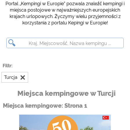
Portal „Kempingi w Europie” pozwala znaleźć kempingi i
Social Media
miejsca postojowe w najważniejszych europejskich
Podgląd kempingu (podgląd stron internetowych kempingów)
krajach urlopowych. Życzymy wielu przyjemności z
siehe Datenschutzerklärung des jeweiligen Anbieters
korzystania z portalu Kepingi w Europie!
Facebook (Förhandsgranskning av Facebook-sidan av
campingplatser)
https://www.facebook.com/about/privacy/
Media zewnętrzne / Social Media
Filtr:
YouTube (Filmy z kempingów)
https://policies.google.com/privacy
Turcja
Google Maps (Wyszukiwanie na mapie, wskazówki dojazdu itp.)
https://policies.google.com/privacy
Miejsca kempingowe w Turcji
Google reCAPTCHA (Formularze)
Miejsca kempingowe: Strona 1
https://policies.google.com/privacy
Statystyka