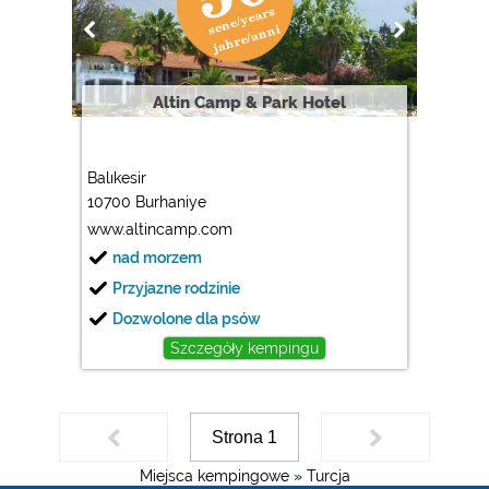
Google Analytics
https://policies.google.com/privacy
Marketing
Altin Camp & Park Hotel
Google Ads
https://policies.google.com/privacy
Balıkesir
Google AdSense
10700 Burhaniye
https://policies.google.com/privacy
www.altincamp.com
Google Remarketing
nad morzem
https://policies.google.com/privacy
Przyjazne rodzinie
Dozwolone dla psów
Ustawienia dotyczące plików cookies można w każdej
Szczegóły kempingu
chwili zmienić w stopce za pomocą opcji „COOKIES”!
Strona 1
Miejsca kempingowe »
Turcja