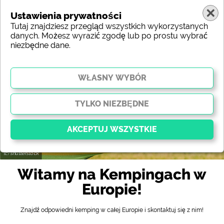
Ustawienia prywatności
Tutaj znajdziesz przegląd wszystkich wykorzystanych
danych. Możesz wyrazić zgodę lub po prostu wybrać
niezbędne dane.
Turcja
Region
Typ
Położenie
Charakterystyka
Gwiazdki
Wyposażenie sanitarne
Serwis
Atrakcje
Mapa
(c) shutterstock
Kluczowy
Witamy na Kempingach w
Niezbędne pliki cookie umożliwiają podstawowe
Europie!
funkcje i są niezbędne do prawidłowego działania
strony internetowej. Bez tych plików cookie części
witryny
nie będą działać
.
Znajdź odpowiedni kemping w całej Europie i skontaktuj się z nim!