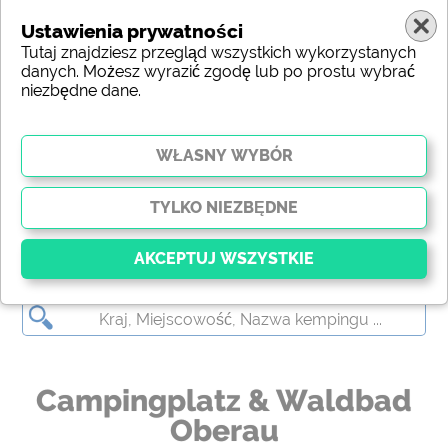
Ustawienia prywatności
Tutaj znajdziesz przegląd wszystkich wykorzystanych
danych. Możesz wyrazić zgodę lub po prostu wybrać
niezbędne dane.
Campingplatz & Waldbad Oberau
Kluczowy
Niezbędne pliki cookie umożliwiają podstawowe
funkcje i są niezbędne do prawidłowego działania
strony internetowej. Bez tych plików cookie części
Campingplatz & Waldbad
witryny
nie będą działać
.
Oberau