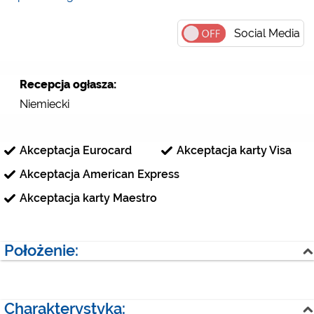
Social Media
Recepcja ogłasza:
Niemiecki
Akceptacja Eurocard
Akceptacja karty Visa
Akceptacja American Express
Akceptacja karty Maestro
Położenie:
Góry
Jezioro
Strumień
Las
Charakterystyka: