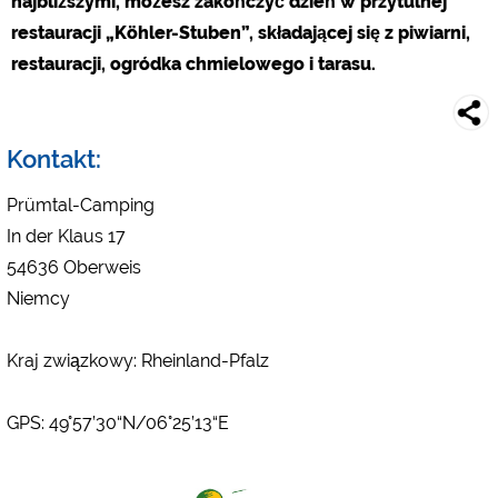
najbliższymi, możesz zakończyć dzień w przytulnej
Google Analytics
restauracji „Köhler-Stuben”, składającej się z piwiarni,
https://policies.google.com/privacy
restauracji, ogródka chmielowego i tarasu.
Marketing
Google Ads
Kontakt:
https://policies.google.com/privacy
Google AdSense
Prümtal-Camping
https://policies.google.com/privacy
In der Klaus 17
Google Remarketing
54636 Oberweis
https://policies.google.com/privacy
Niemcy
Ustawienia dotyczące plików cookies można w każdej
Kraj związkowy: Rheinland-Pfalz
chwili zmienić w stopce za pomocą opcji „COOKIES”!
GPS: 49°57’30“N/06°25’13“E