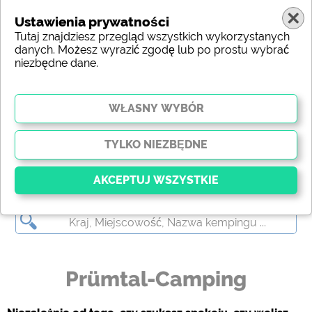
Ustawienia prywatności
Tutaj znajdziesz przegląd wszystkich wykorzystanych
danych. Możesz wyrazić zgodę lub po prostu wybrać
niezbędne dane.
Prümtal-Camping
Kluczowy
Niezbędne pliki cookie umożliwiają podstawowe
funkcje i są niezbędne do prawidłowego działania
strony internetowej. Bez tych plików cookie części
Prümtal-Camping
witryny
nie będą działać
.