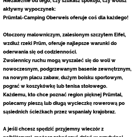
Niezależnie od tego, czy szukasz spokoju, czy wolisz
Social Media
aktywny wypoczynek:
Podgląd kempingu (podgląd stron internetowych kempingów)
Prümtal-Camping Oberweis oferuje coś dla każdego!
siehe Datenschutzerklärung des jeweiligen Anbieters
Facebook (Förhandsgranskning av Facebook-sidan av
Otoczony malowniczym, zalesionym szczytem Eifel,
campingplatser)
wzdłuż rzeki Prüm, oferuje najlepsze warunki do
https://www.facebook.com/about/privacy/
oderwania się od codzienności.
Zwolennicy ruchu mogą wyszaleć się do woli w
Media zewnętrzne / Social Media
nowoczesnym, podgrzewanym basenie zewnętrznym,
YouTube (Filmy z kempingów)
na nowym placu zabaw, dużym boisku sportowym,
https://policies.google.com/privacy
pograć w koszykówkę lub tenisa stołowego.
Google Maps (Wyszukiwanie na mapie, wskazówki dojazdu itp.)
Każdemu, kto chce poznać region pięknej Prümtal,
https://policies.google.com/privacy
polecamy pieszą lub długą wycieczkę rowerową po
Google reCAPTCHA (Formularze)
sąsiednich ścieżkach przez wspaniały krajobraz.
https://policies.google.com/privacy
A jeśli chcesz spędzić przyjemny wieczór z
Statystyka