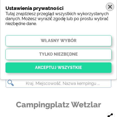
Ustawienia prywatności
Tutaj znajdziesz przegląd wszystkich wykorzystanych
danych. Możesz wyrazić zgodę lub po prostu wybrać
niezbędne dane.
Campingplatz Wetzlar
Kluczowy
Niezbędne pliki cookie umożliwiają podstawowe
funkcje i są niezbędne do prawidłowego działania
strony internetowej. Bez tych plików cookie części
Campingplatz Wetzlar
witryny
nie będą działać
.