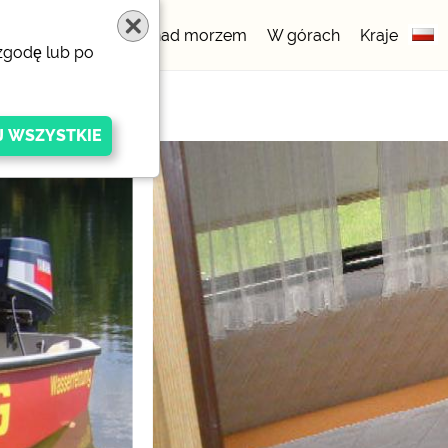
gowe
5 gwiazdek
nad morzem
W górach
Kraje
 zgodę lub po
igen Anbieters
ivacy/