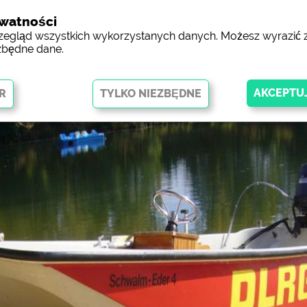
ywatności
Miejsca kempin
przegląd wszystkich wykorzystanych danych. Możesz wyrazić
zbędne dane.
 umożliwiają podstawowe funkcje i są niezbędne do prawidłowego
towej. Bez tych plików cookie części witryny
nie będą działać
.
gląd stron internetowych kempingów)
siehe Datenschutzerklärung des jeweil
skning av Facebook-sidan av
https://www.facebook.com/about/pr
/ Social Media