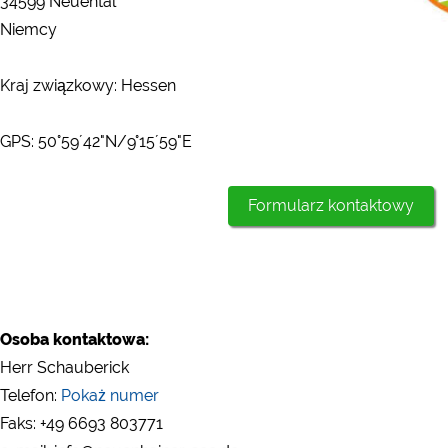
34599 Neuental
Niemcy
Kraj związkowy: Hessen
GPS: 50°59´42"N/9°15´59"E
Formularz kontaktowy
Osoba kontaktowa:
Herr Schauberick
Telefon:
Pokaż numer
Faks: +49 6693 803771