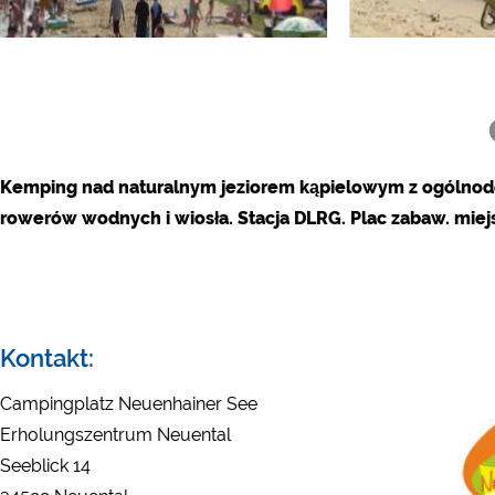
YouTube (Filmy z kemp
Google Maps (Wyszukiw
itp.)
Google reCAPTCHA (For
Statystyka
Kemping nad naturalnym jeziorem kąpielowym z ogólnodos
Google Analytics
rowerów wodnych i wiosła. Stacja DLRG. Plac zabaw. miej
Marketing
Google Ads
Google AdSense
Google Remarketing
Kontakt:
Campingplatz Neuenhainer See
Ustawienia dotycz
„COOKIES”!
Erholungszentrum Neuental
Seeblick 14