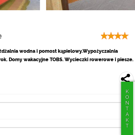
e
eżdżalnia wodna i pomost kąpielowy.Wypożyczalnia
y rok. Domy wakacyjne TOBS. Wycieczki rowerowe i piesze.
KONTAKT
za pomocą opcji
Zimmersrode Bahnhof (5 km)