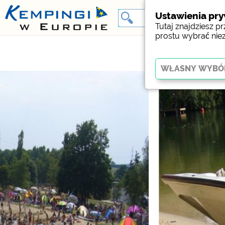
Ustawienia pr
Tutaj znajdziesz 
prostu wybrać nie
Kluczowy
Niezbędne pliki cookie
działania strony interne
Social Media
Podgląd kempingu (pod
Facebook (Förhandsgran
campingplatser)
Media zewnętrzne 