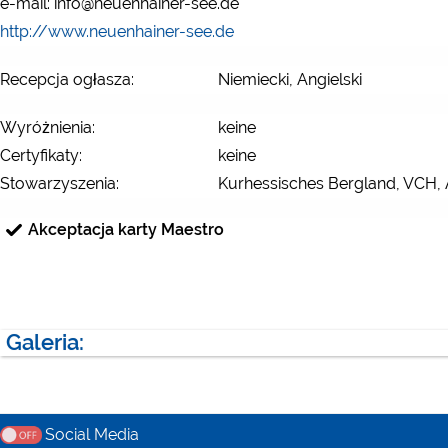
e-mail: info@neuenhainer-see.de
http://www.neuenhainer-see.de
Recepcja ogłasza:
Niemiecki, Angielski
Wyróżnienia:
keine
Certyfikaty:
keine
Stowarzyszenia:
Kurhessisches Bergland, VCH,
Akceptacja karty Maestro
Galeria:
Social Media