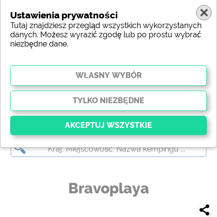
Ustawienia prywatności
Tutaj znajdziesz przegląd wszystkich wykorzystanych
danych. Możesz wyrazić zgodę lub po prostu wybrać
niezbędne dane.
Bravoplaya
Kluczowy
Niezbędne pliki cookie umożliwiają podstawowe
funkcje i są niezbędne do prawidłowego działania
Bravoplaya
strony internetowej. Bez tych plików cookie części
witryny
nie będą działać
.