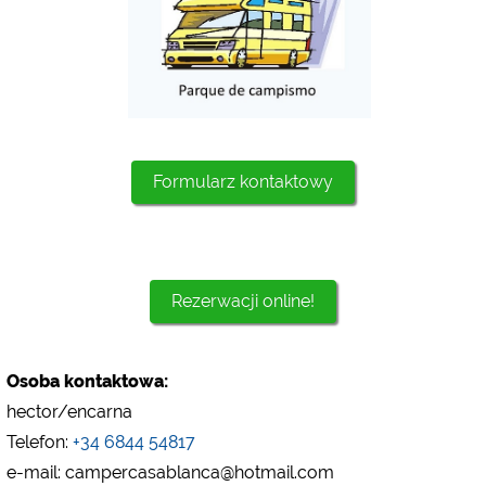
Google Analytics
https://policies.google.com/privacy
Marketing
Google Ads
https://policies.google.com/privacy
Formularz kontaktowy
Google AdSense
https://policies.google.com/privacy
Google Remarketing
https://policies.google.com/privacy
Rezerwacji online!
Ustawienia dotyczące plików cookies można w każdej
chwili zmienić w stopce za pomocą opcji „COOKIES”!
Osoba kontaktowa:
hector/encarna
Telefon:
+34 6844 54817
e-mail: campercasablanca@hotmail.com