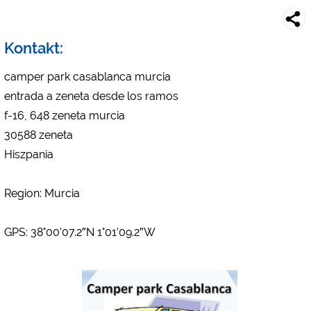
Social Media
Podgląd kempingu (podgląd stron internetowych kempingów)
Kontakt:
siehe Datenschutzerklärung des jeweiligen Anbieters
Facebook (Förhandsgranskning av Facebook-sidan av
camper park casablanca murcia
campingplatser)
entrada a zeneta desde los ramos
https://www.facebook.com/about/privacy/
f-16, 648 zeneta murcia
30588 zeneta
Media zewnętrzne / Social Media
Hiszpania
YouTube (Filmy z kempingów)
https://policies.google.com/privacy
Region: Murcia
Google Maps (Wyszukiwanie na mapie, wskazówki dojazdu itp.)
https://policies.google.com/privacy
GPS: 38°00’07.2″N 1°01’09.2″W
Google reCAPTCHA (Formularze)
https://policies.google.com/privacy
Statystyka