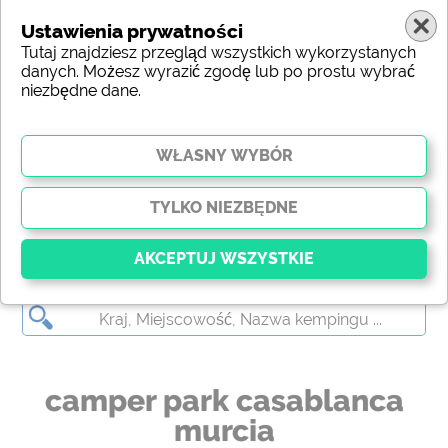
Ustawienia prywatności
Tutaj znajdziesz przegląd wszystkich wykorzystanych
danych. Możesz wyrazić zgodę lub po prostu wybrać
niezbędne dane.
camper park casablanca murcia
Kluczowy
Niezbędne pliki cookie umożliwiają podstawowe
funkcje i są niezbędne do prawidłowego działania
strony internetowej. Bez tych plików cookie części
camper park casablanca
witryny
nie będą działać
.
murcia