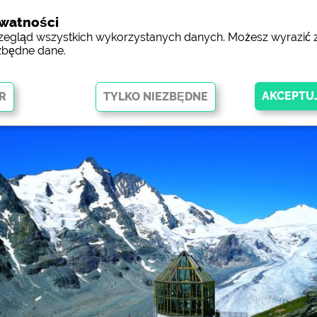
ywatności
Miejsca kempin
przegląd wszystkich wykorzystanych danych. Możesz wyrazić
zbędne dane.
 umożliwiają podstawowe funkcje i są niezbędne do prawidłowego
towej. Bez tych plików cookie części witryny
nie będą działać
.
gląd stron internetowych kempingów)
siehe Datenschutzerklärung des jeweil
skning av Facebook-sidan av
https://www.facebook.com/about/pr
/ Social Media