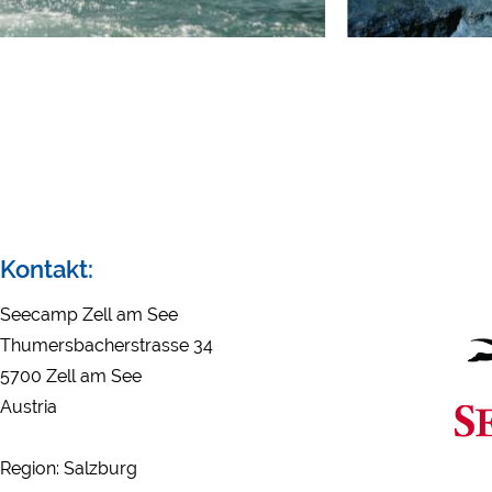
YouTube (Filmy z kemp
Google Maps (Wyszukiw
itp.)
Google reCAPTCHA (For
Statystyka
Google Analytics
Marketing
Kontakt:
Google Ads
Google AdSense
Seecamp Zell am See
Google Remarketing
Thumersbacherstrasse 34
5700 Zell am See
Austria
Ustawienia dotycz
„COOKIES”!
Region: Salzburg