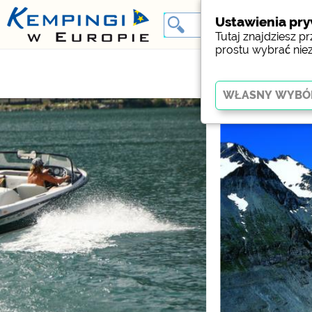
Ustawienia pr
Tutaj znajdziesz 
prostu wybrać nie
Kluczowy
Niezbędne pliki cookie
działania strony interne
Social Media
Podgląd kempingu (pod
Facebook (Förhandsgran
campingplatser)
Media zewnętrzne 