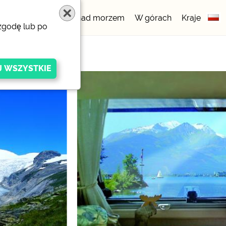
gowe
5 gwiazdek
nad morzem
W górach
Kraje
 zgodę lub po
igen Anbieters
ivacy/