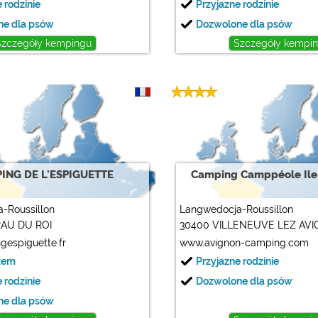
 rodzinie
Przyjazne rodzinie
ne dla psów
Dozwolone dla psów
Szczegóły kempingu
Szczegóły kempi
ING DE L'ESPIGUETTE
Camping Camppéole Ile
-Roussillon
Langwedocja-Roussillon
RAU DU ROI
30400 VILLENEUVE LEZ AV
que-EN.html?referer=616643
espiguette.fr
www.avignon-camping.com
zem
Przyjazne rodzinie
 rodzinie
Dozwolone dla psów
ne dla psów