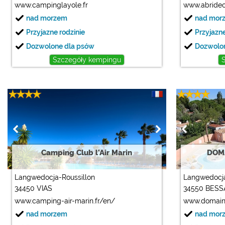
www.campinglayole.fr
www.abridec
nad morzem
nad mor
Przyjazne rodzinie
Przyjazne
Dozwolone dla psów
Dozwolo
Szczegóły kempingu
Camping Club l'Air Marin
DOMA
Langwedocja-Roussillon
Langwedocja
34450 VIAS
34550 BES
www.camping-air-marin.fr/en/
www.domain
nad morzem
nad mor