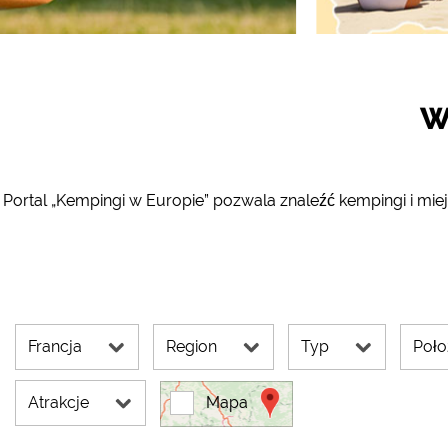
YouTube (Filmy z kemp
Google Maps (Wyszukiw
itp.)
Google reCAPTCHA (For
W
Statystyka
Google Analytics
Portal „Kempingi w Europie” pozwala znaleźć kempingi i mi
Marketing
Google Ads
Google AdSense
Google Remarketing
Francja
Region
Typ
Poło
Ustawienia dotycz
„COOKIES”!
Atrakcje
Mapa