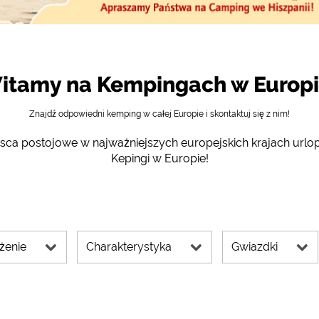
ingów)
https://policies.google.com/privacy
anie na mapie, wskazówki dojazdu
https://policies.google.com/privacy
mularze)
https://policies.google.com/privacy
itamy na Kempingach w Europi
Znajdź odpowiedni kemping w całej Europie i skontaktuj się z nim!
https://policies.google.com/privacy
ejsca postojowe w najważniejszych europejskich krajach urlo
Kepingi w Europie!
https://policies.google.com/privacy
https://policies.google.com/privacy
https://policies.google.com/privacy
żenie
Charakterystyka
Gwiazdki
ące plików cookies można w każdej chwili zmienić w stopce 