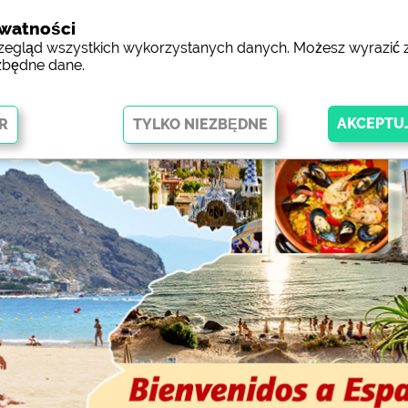
ywatności
Miejsca kempin
przegląd wszystkich wykorzystanych danych. Możesz wyrazić
zbędne dane.
 umożliwiają podstawowe funkcje i są niezbędne do prawidłowego
towej. Bez tych plików cookie części witryny
nie będą działać
.
gląd stron internetowych kempingów)
siehe Datenschutzerklärung des jeweil
skning av Facebook-sidan av
https://www.facebook.com/about/pr
/ Social Media