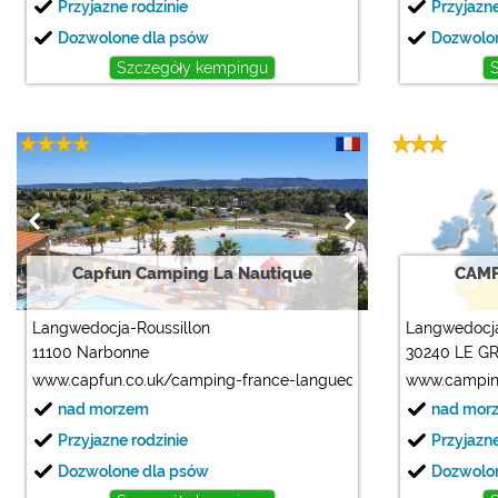
Przyjazne rodzinie
Przyjazne
Dozwolone dla psów
Dozwolo
Szczegóły kempingu
Capfun Camping La Nautique
CAMP
Langwedocja-Roussillon
Langwedocja
11100 Narbonne
30240 LE G
www.capfun.co.uk/camping-france-languedoc_roussillon-nauti
www.camping
nad morzem
nad mor
Przyjazne rodzinie
Przyjazne
Dozwolone dla psów
Dozwolo