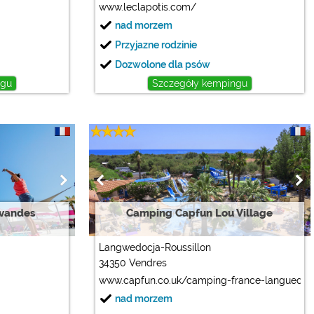
www.leclapotis.com/
nad morzem
Przyjazne rodzinie
Dozwolone dla psów
ngu
Szczegóły kempingu
vandes
Camping Capfun Lou Village
Langwedocja-Roussillon
34350 Vendres
www.capfun.co.uk/camping-france-languedoc_r
nad morzem