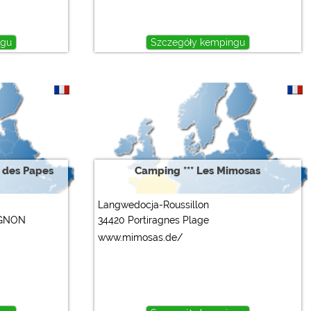
ngu
Szczegóły kempingu
 des Papes
Camping *** Les Mimosas
Langwedocja-Roussillon
IGNON
34420 Portiragnes Plage
www.mimosas.de/