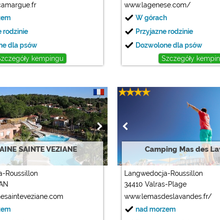
amargue.fr
www.lagenese.com/
zem
W górach
 rodzinie
Przyjazne rodzinie
ne dla psów
Dozwolone dla psów
Szczegóły kempingu
Szczegóły kempi
INE SAINTE VEZIANE
Camping Mas des La
-Roussillon
Langwedocja-Roussillon
SAN
34410 Valras-Plage
esainteveziane.com
www.lemasdeslavandes.fr/
zem
nad morzem