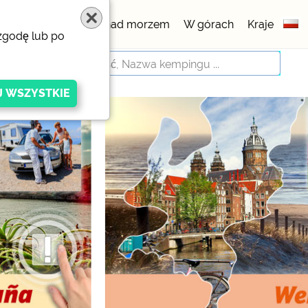
gowe
5 gwiazdek
nad morzem
W górach
Kraje
 zgodę lub po
igen Anbieters
ivacy/