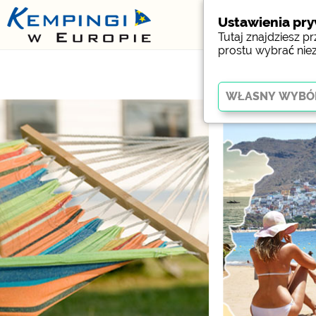
Ustawienia pr
Tutaj znajdziesz 
prostu wybrać nie
Kluczowy
Niezbędne pliki cookie
działania strony interne
Social Media
Podgląd kempingu (pod
Facebook (Förhandsgran
campingplatser)
Media zewnętrzne 