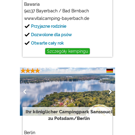
Google Analytics
Bawaria
https://policies.google.com/privacy
94137 Bayerbach / Bad Birnbach
www.vitalcamping-bayerbach.de
Przyjazne rodzinie
Marketing
Dozwolone dla psów
Google Ads
Otwarte cały rok
https://policies.google.com/privacy
Szczegóły kempingu
Google AdSense
https://policies.google.com/privacy
Google Remarketing
https://policies.google.com/privacy
Ustawienia dotyczące plików cookies można w każdej
chwili zmienić w stopce za pomocą opcji „COOKIES”!
Ihr königlicher Campingpark Sanssouci
zu Potsdam/Berlin
Berlin