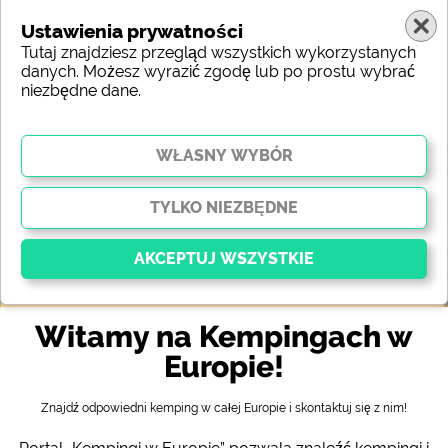
Ustawienia prywatności
Tutaj znajdziesz przegląd wszystkich wykorzystanych
danych. Możesz wyrazić zgodę lub po prostu wybrać
niezbędne dane.
Europa
Region
Typ
Położenie
Charakterystyka
Gwiazdki
Wyposażenie sanitarne
Serwis
Atrakcje
Mapa
Witamy na Kempingach w
Kluczowy
Niezbędne pliki cookie umożliwiają podstawowe
Europie!
funkcje i są niezbędne do prawidłowego działania
strony internetowej. Bez tych plików cookie części
witryny
nie będą działać
.
Znajdź odpowiedni kemping w całej Europie i skontaktuj się z nim!