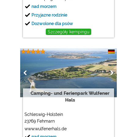
nad morzem
Przyjazne rodzinie
Dozwolone dla psów
Szczegóły kempingu
Camping- und Ferienpark Wulfener
Hals
Schleswig-Holstein
23769 Fehmarn
www.wulfenerhals.de
nad morzem